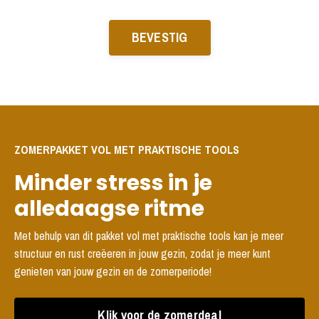
BEVESTIG
ZOMERPAKKET VOL MET PRAKTISCHE TOOLS
Minder stress in je
alledaagse ritme
Met behulp van dit pakket vol met praktische tools kan je meer
structuur en rust creëeren in jouw gezin, zodat je meer kunt
genieten van jouw gezin en de zomerperiode!
Klik voor de zomerdeal